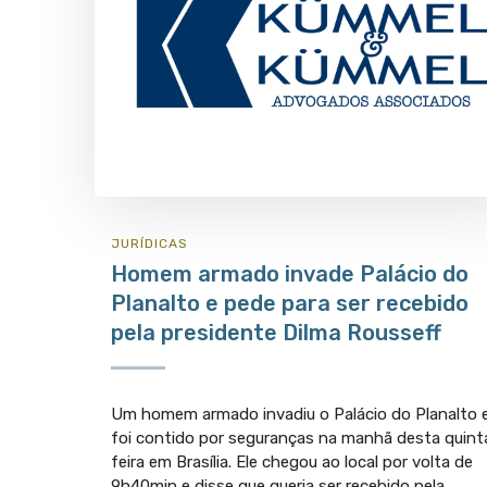
JURÍ­DICAS
Homem armado invade Palácio do
Planalto e pede para ser recebido
pela presidente Dilma Rousseff
Um homem armado invadiu o Palácio do Planalto 
foi contido por seguranças na manhã desta quint
feira em Brasília. Ele chegou ao local por volta de
9h40min e disse que queria ser recebido pela