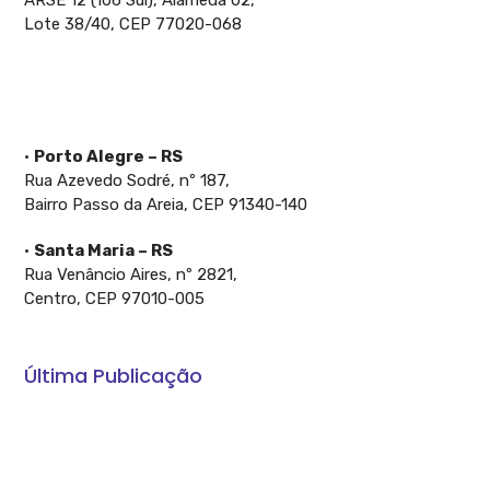
Lote 38/40, CEP 77020-068
•
Porto Alegre – RS
Rua Azevedo Sodré, nº 187,
Bairro Passo da Areia, CEP 91340-140
•
Santa Maria – RS
Rua Venâncio Aires, nº 2821,
Centro, CEP 97010-005
Última Publicação
A Constituição garante: O Crédito Rural é direito do
produtor